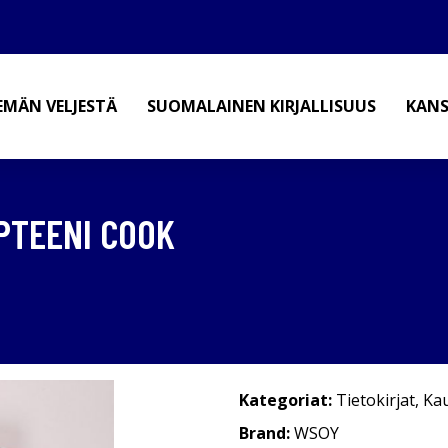
EMÄN VELJESTÄ
SUOMALAINEN KIRJALLISUUS
KANS
APTEENI COOK
Kategoriat:
Tietokirjat
,
Kau
Brand:
WSOY