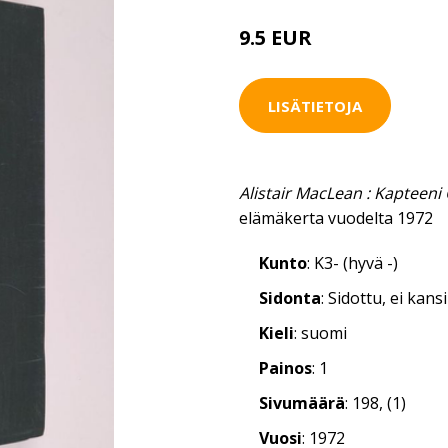
9.5 EUR
LISÄTIETOJA
Alistair MacLean : Kapteeni
elämäkerta vuodelta 1972
Kunto
: K3- (hyvä -)
Sidonta
: Sidottu, ei kan
Kieli
: suomi
Painos
: 1
Sivumäärä
: 198, (1)
Vuosi
: 1972