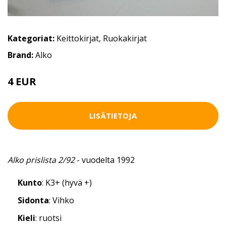
Kategoriat:
Keittokirjat
,
Ruokakirjat
Brand:
Alko
4 EUR
4.5 EUR
LISÄTIETOJA
Alko prislista 2/92
- vuodelta 1992
Kunto
: K3+ (hyvä +)
Sidonta
: Vihko
Kieli
: ruotsi