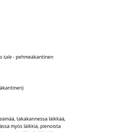
s tale
- pehmeäkantinen
eäkantinen)
eämää, takakannessa läikkää,
ässä myös läikkiä, pienoista