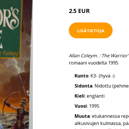
2.5 EUR
4 EUR
LISÄTIETOJA
Allan Coleym. : The Warrior'
romaani vuodelta 1995
Kunto
: K3- (hyvä -)
Sidonta
: Nidottu (pehm
Kieli
: englanti
Vuosi
: 1995
Muuta
: etukannessa rep
alkusivujen kulmassa, pä