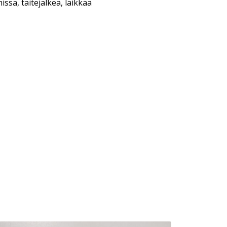
ssa, taitejälkeä, läikkää