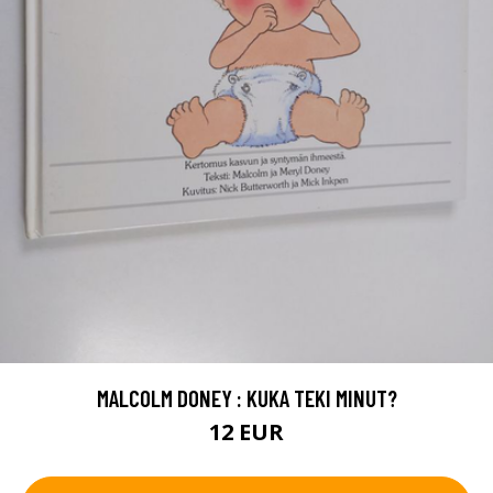
MALCOLM DONEY : KUKA TEKI MINUT?
12 EUR