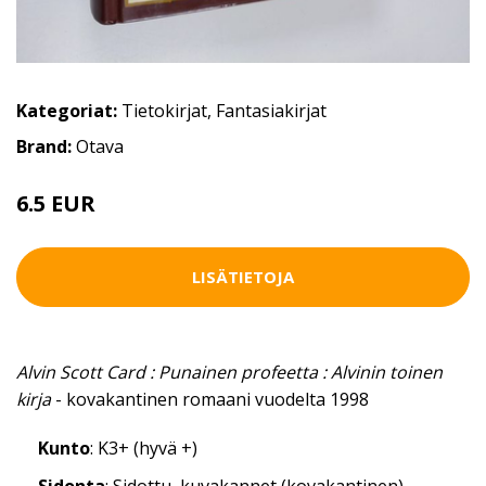
Kategoriat:
Tietokirjat
,
Fantasiakirjat
Brand:
Otava
6.5 EUR
LISÄTIETOJA
Alvin Scott Card : Punainen profeetta : Alvinin toinen
kirja
- kovakantinen romaani vuodelta 1998
Kunto
: K3+ (hyvä +)
Sidonta
: Sidottu, kuvakannet (kovakantinen)