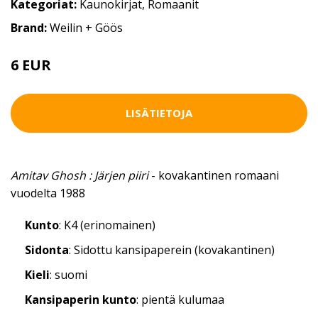
Kategoriat:
Kaunokirjat
,
Romaanit
Brand:
Weilin + Göös
6 EUR
LISÄTIETOJA
Amitav Ghosh : Järjen piiri
- kovakantinen romaani
vuodelta 1988
Kunto
: K4 (erinomainen)
Sidonta
: Sidottu kansipaperein (kovakantinen)
Kieli
: suomi
Kansipaperin kunto
: pientä kulumaa