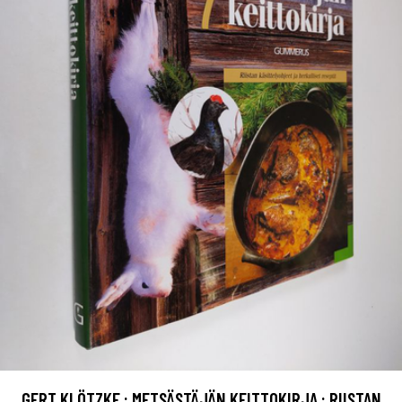
GERT KLÖTZKE : METSÄSTÄJÄN KEITTOKIRJA : RIISTAN