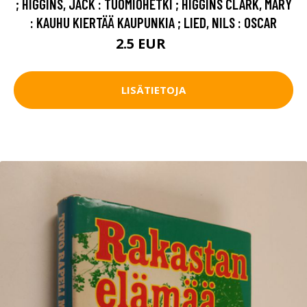
; HIGGINS, JACK : TUOMIOHETKI ; HIGGINS CLARK, MARY
: KAUHU KIERTÄÄ KAUPUNKIA ; LIED, NILS : OSCAR
2.5 EUR
4 EUR
LISÄTIETOJA