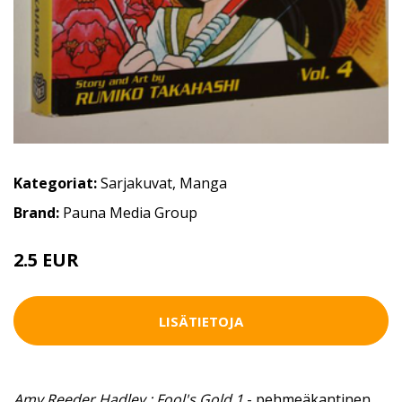
Kategoriat:
Sarjakuvat
,
Manga
Brand:
Pauna Media Group
2.5 EUR
4 EUR
LISÄTIETOJA
Amy Reeder Hadley : Fool's Gold 1
- pehmeäkantinen