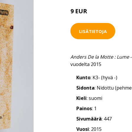
9 EUR
LISÄTIETOJA
Anders De la Motte : Lume
-
vuodelta 2015
Kunto
: K3- (hyvä -)
Sidonta
: Nidottu (pehm
Kieli
: suomi
Painos
: 1
Sivumäärä
: 447
Vuosi
: 2015