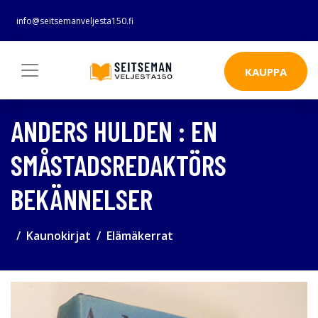
info@seitsemanveljesta150.fi
KAUPPA
ANDERS HULDEN : EN
SMÅSTADSREDAKTÖRS
BEKÄNNELSER
Kaunokirjat
Elämäkerrat