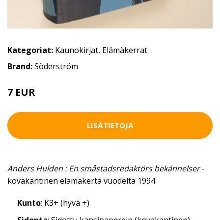
Kategoriat:
Kaunokirjat
,
Elämäkerrat
Brand:
Söderström
7 EUR
LISÄTIETOJA
Anders Hulden : En småstadsredaktörs bekännelser
-
kovakantinen elämäkerta vuodelta 1994
Kunto
: K3+ (hyvä +)
Sidonta
: Sidottu kansipaperein (kovakantinen)