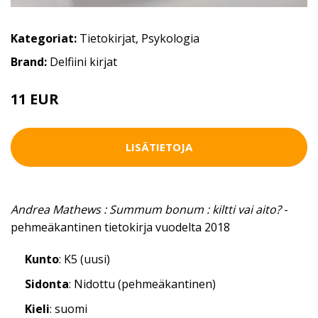
Kategoriat:
Tietokirjat
,
Psykologia
Brand:
Delfiini kirjat
11 EUR
12.5 EUR
LISÄTIETOJA
Andrea Mathews : Summum bonum : kiltti vai aito?
-
pehmeäkantinen tietokirja vuodelta 2018
Kunto
: K5 (uusi)
Sidonta
: Nidottu (pehmeäkantinen)
Kieli
: suomi