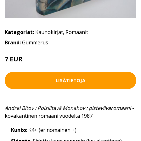
Kategoriat:
Kaunokirjat
,
Romaanit
Brand:
Gummerus
7 EUR
LISÄTIETOJA
Andrei Bitov : Poisliitävä Monahov : pisteviivaromaani
-
kovakantinen romaani vuodelta 1987
Kunto
: K4+ (erinomainen +)
Sidonta
: Sidottu kansipaperein (kovakantinen)