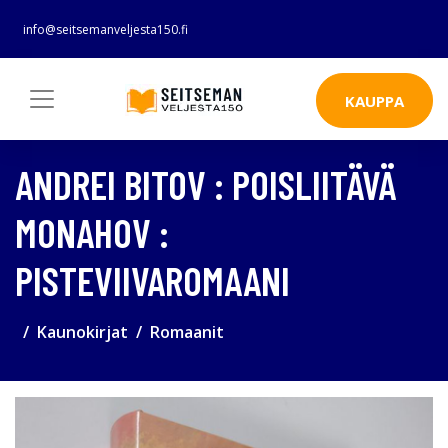
info@seitsemanveljesta150.fi
KAUPPA
ANDREI BITOV : POISLIITÄVÄ
MONAHOV :
PISTEVIIVAROMAANI
Kaunokirjat
Romaanit