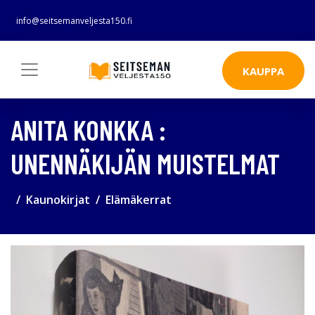
info@seitsemanveljesta150.fi
KAUPPA
ANITA KONKKA :
UNENNÄKIJÄN MUISTELMAT
Kaunokirjat
Elämäkerrat