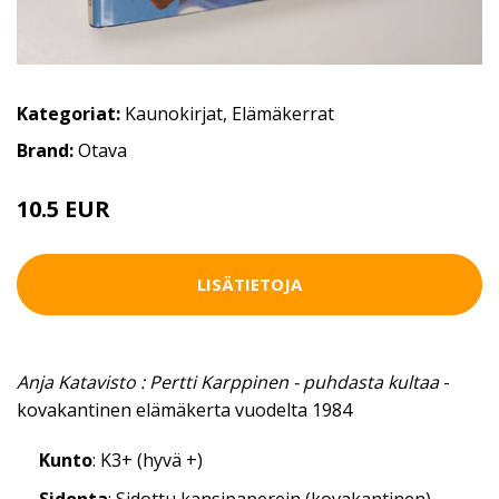
Kategoriat:
Kaunokirjat
,
Elämäkerrat
Brand:
Otava
10.5 EUR
LISÄTIETOJA
Anja Katavisto : Pertti Karppinen - puhdasta kultaa
-
kovakantinen elämäkerta vuodelta 1984
Kunto
: K3+ (hyvä +)
Sidonta
: Sidottu kansipaperein (kovakantinen)