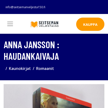
info@seitsemanveljesta150.fi
KAUPPA
ANNA JANSSON :
HAUDANKAIVAJA
Kaunokirjat
Romaanit