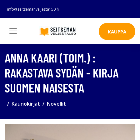
info@seitsemanveljesta150.fi
KAUPPA
ANNA KAARI (TOIM.) :
RAKASTAVA SYDÄN - KIRJA
SUOMEN NAISESTA
Kaunokirjat
Novellit