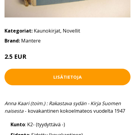
Kategoriat:
Kaunokirjat
,
Novellit
Brand:
Mantere
2.5 EUR
4 EUR
LISÄTIETOJA
Anna Kaari (toim.) : Rakastava sydän - Kirja Suomen
naisesta
- kovakantinen kokoelmateos vuodelta 1947
Kunto
: K2- (tyydyttävä -)
Sidonta
: Sidottu (kovakantinen)