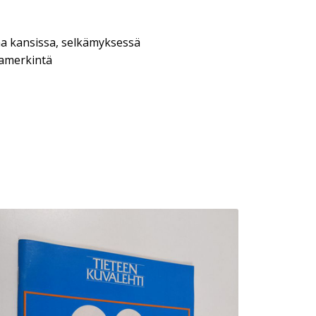
aa kansissa, selkämyksessä
jamerkintä