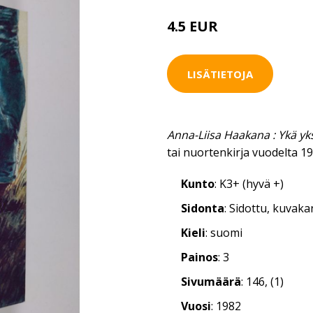
4.5 EUR
LISÄTIETOJA
Anna-Liisa Haakana : Ykä yk
tai nuortenkirja vuodelta 1
Kunto
: K3+ (hyvä +)
Sidonta
: Sidottu, kuvak
Kieli
: suomi
Painos
: 3
Sivumäärä
: 146, (1)
Vuosi
: 1982