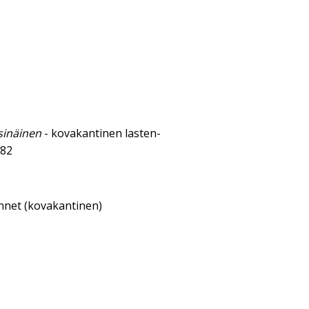
sinäinen
- kovakantinen lasten-
982
annet (kovakantinen)