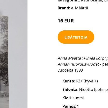
Kategoriat:
Kaunokirjat
,
E
Brand:
A. Määttä
16 EUR
LISÄTIETOJA
Anna Määttä : Pimeä korpi ja
Annan nuoruusvuodet
- pe
vuodelta 1999
Kunto
: K3+ (hyvä +)
Sidonta
: Nidottu (pehm
Kieli
: suomi
Painos
: 1