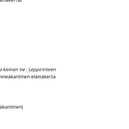
lämäkerrat
 kivinen tie : Leppirinteen
hmeäkantinen elämäkerta
eäkantinen)