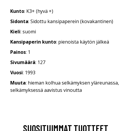
Kunto
: K3+ (hyvä +)
Sidonta
: Sidottu kansipaperein (kovakantinen)
Kieli
: suomi
Kansipaperin kunto
: pienoista käytön jälkeä
Painos
: 1
Sivumäärä
: 127
Vuosi
: 1993
Muuta
: hieman kolhua selkämyksen yläreunassa,
selkämyksessä aavistus vinoutta
SUOSITUIMMAT TUOTTEET