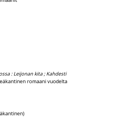
omaanit
ssa : Leijonan kita ; Kahdesti
eäkantinen romaani vuodelta
eäkantinen)