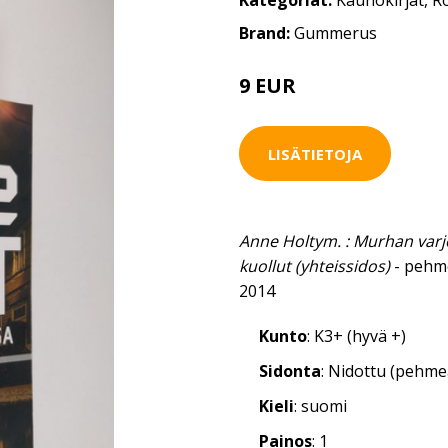
Kategoriat:
Kaunokirjat
,
R
Brand:
Gummerus
9 EUR
LISÄTIETOJA
Anne Holtym. : Murhan varjo
kuollut (yhteissidos)
- pehm
2014
Kunto
: K3+ (hyvä +)
Sidonta
: Nidottu (pehm
Kieli
: suomi
Painos
: 1