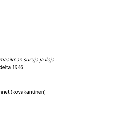
maailman suruja ja iloja
-
delta 1946
annet (kovakantinen)