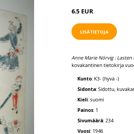
6.5 EUR
16 EUR
LISÄTIETOJA
Anne Marie Nörvig : Lasten 
kovakantinen tietokirja vuo
Kunto
: K3- (hyvä -)
Sidonta
: Sidottu, kuvak
Kieli
: suomi
Painos
: 1
Sivumäärä
: 234
Vuosi
: 1946