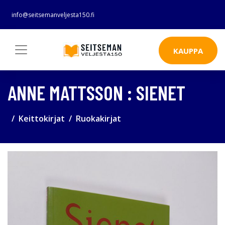
info@seitsemanveljesta150.fi
KAUPPA
ANNE MATTSSON : SIENET
Keittokirjat
Ruokakirjat