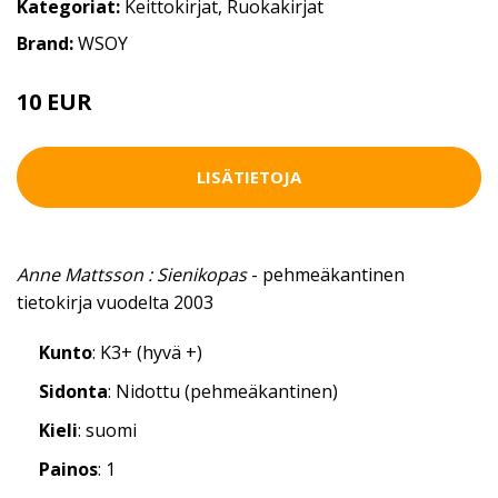
Kategoriat:
Keittokirjat
,
Ruokakirjat
Brand:
WSOY
10 EUR
LISÄTIETOJA
Anne Mattsson : Sienikopas
- pehmeäkantinen
tietokirja vuodelta 2003
Kunto
: K3+ (hyvä +)
Sidonta
: Nidottu (pehmeäkantinen)
Kieli
: suomi
Painos
: 1