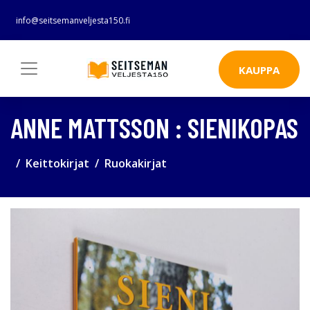
info@seitsemanveljesta150.fi
KAUPPA
ANNE MATTSSON : SIENIKOPAS
Keittokirjat
Ruokakirjat