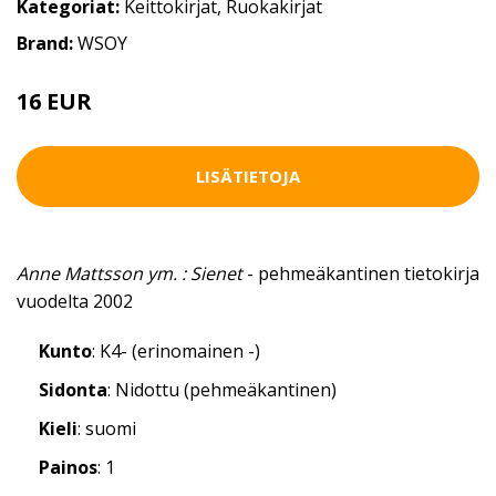
Kategoriat:
Keittokirjat
,
Ruokakirjat
Brand:
WSOY
16 EUR
LISÄTIETOJA
Anne Mattsson ym. : Sienet
- pehmeäkantinen tietokirja
vuodelta 2002
Kunto
: K4- (erinomainen -)
Sidonta
: Nidottu (pehmeäkantinen)
Kieli
: suomi
Painos
: 1