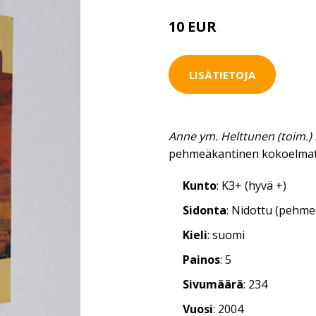
10 EUR
LISÄTIETOJA
Anne ym. Helttunen (toim.) 
pehmeäkantinen kokoelmat
Kunto
: K3+ (hyvä +)
Sidonta
: Nidottu (pehm
Kieli
: suomi
Painos
: 5
Sivumäärä
: 234
Vuosi
: 2004