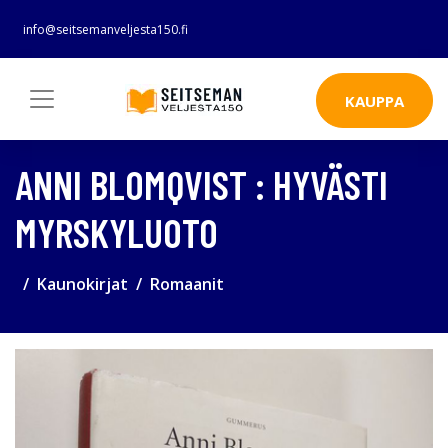
info@seitsemanveljesta150.fi
KAUPPA
ANNI BLOMQVIST : HYVÄSTI
MYRSKYLUOTO
Kaunokirjat
Romaanit