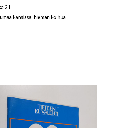
:o 24
ulumaa kansissa, hieman kolhua