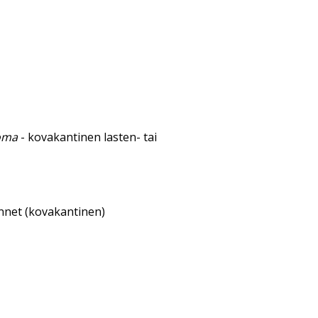
loma
- kovakantinen lasten- tai
annet (kovakantinen)