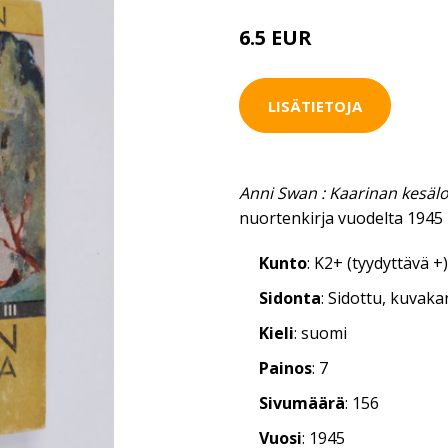
6.5 EUR
LISÄTIETOJA
Anni Swan : Kaarinan kesä
nuortenkirja vuodelta 1945
Kunto
: K2+ (tyydyttävä +)
Sidonta
: Sidottu, kuvak
Kieli
: suomi
Painos
: 7
Sivumäärä
: 156
Vuosi
: 1945