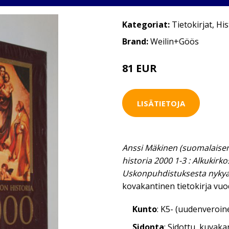
Kategoriat:
Tietokirjat
,
His
Brand:
Weilin+Göös
81 EUR
120 EUR
LISÄTIETOJA
Anssi Mäkinen (suomalaisen 
historia 2000 1-3 : Alkukirko
Uskonpuhdistuksesta nykya
kovakantinen tietokirja vu
Kunto
: K5- (uudenveroin
Sidonta
: Sidottu, kuvak