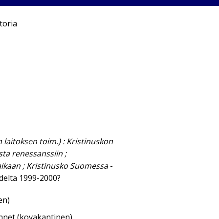
toria
laitoksen toim.) : Kristinuskon
sta renessanssiin ;
ikaan ; Kristinusko Suomessa
-
odelta 1999-2000?
en)
annet (kovakantinen)