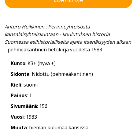
Antero Heikkinen : Perinneyhteisöstä
kansalaisyhteiskuntaan - koulutuksen historia
Suomessa esihistorialliselta ajalta itsenäisyyden aikaan
- pehmeäkantinen tietokirja vuodelta 1983
Kunto
: K3+ (hyvä +)
Sidonta
: Nidottu (pehmeäkantinen)
Kieli
: suomi
Painos
: 1
Sivumäärä
: 156
Vuosi
: 1983
Muuta
: hieman kulumaa kansissa