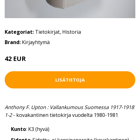
Kategoriat:
Tietokirjat
,
Historia
Brand:
Kirjayhtymä
42 EUR
47 EUR
LISÄTIETOJA
Anthony F. Upton : Vallankumous Suomessa 1917-1918
1-2
- kovakantinen tietokirja vuodelta 1980-1981
Kunto
: K3 (hyvä)
Sidonta
: Sidottu, ei kansipapereita (kovakantinen)