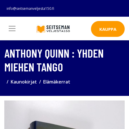
info@seitsemanveljesta150.fi
KAUPPA
ANTHONY QUINN : YHDEN
MIEHEN TANGO
Kaunokirjat
Elämäkerrat