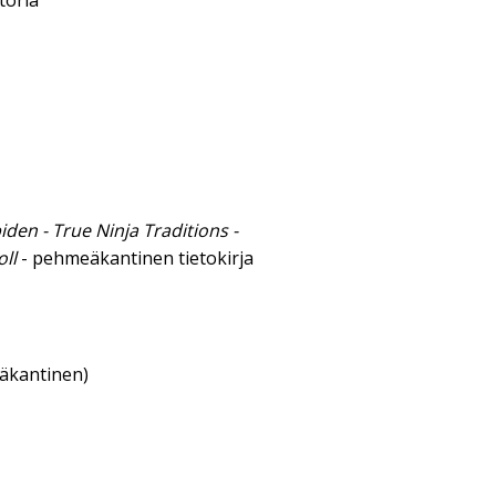
toria
en - True Ninja Traditions -
ll
- pehmeäkantinen tietokirja
eäkantinen)