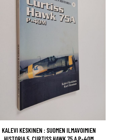
KALEVI KESKINEN : SUOMEN ILMAVOIMIEN
HISTORIA 5, CURTISS HAWK 75 A P-40M