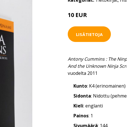
Kategoriat:
Tietokirjat
,
His
10 EUR
LISÄTIETOJA
Antony Cummins : The Ninpid
And the Unknown Ninja Scro
vuodelta 2011
Kunto
: K4 (erinomainen)
Sidonta
: Nidottu (pehm
Kieli
: englanti
Painos
: 1
Sivumäärä
: 144