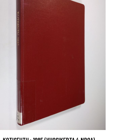
KOTISEUTU : 1985 (VUOSIKERTA 4 NROA)