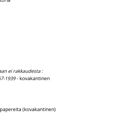
toria
aan ei rakkaudesta :
67-1939
- kovakantinen
sipapereita (kovakantinen)