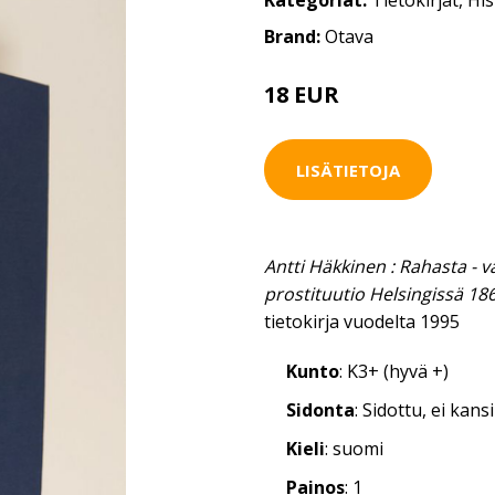
Kategoriat:
Tietokirjat
,
His
Brand:
Otava
18 EUR
LISÄTIETOJA
Antti Häkkinen : Rahasta - v
prostituutio Helsingissä 18
tietokirja vuodelta 1995
Kunto
: K3+ (hyvä +)
Sidonta
: Sidottu, ei kan
Kieli
: suomi
Painos
: 1