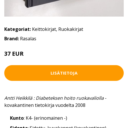
Kategoriat:
Keittokirjat
,
Ruokakirjat
Brand:
Rasalas
37 EUR
LISÄTIETOJA
Antti Heikkilä : Diabeteksen hoito ruokavaliolla
-
kovakantinen tietokirja vuodelta 2008
Kunto
: K4- (erinomainen -)
Sidonta
: Sidottu, kuvakannet (kovakantinen)