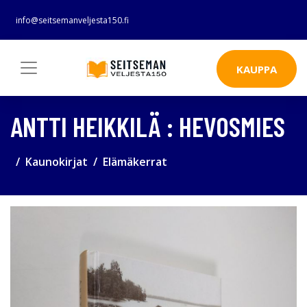
info@seitsemanveljesta150.fi
KAUPPA
ANTTI HEIKKILÄ : HEVOSMIES
Kaunokirjat
Elämäkerrat