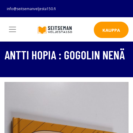
info@seitsemanveljesta150.fi
KAUPPA
ANTTI HOPIA : GOGOLIN NENÄ