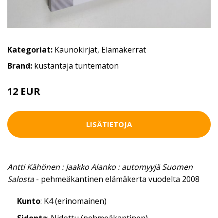
Kategoriat:
Kaunokirjat
,
Elämäkerrat
Brand:
kustantaja tuntematon
12 EUR
LISÄTIETOJA
Antti Kähönen : Jaakko Alanko : automyyjä Suomen
Salosta
- pehmeäkantinen elämäkerta vuodelta 2008
Kunto
: K4 (erinomainen)
Sidonta
: Nidottu (pehmeäkantinen)