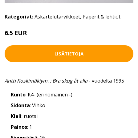
Kategoriat:
Askartelutarvikkeet
,
Paperit & lehtiöt
6.5 EUR
LISÄTIETOJA
Antti Koskimäkiym. : Bra skog åt alla
- vuodelta 1995
Kunto
: K4- (erinomainen -)
Sidonta
: Vihko
Kieli
: ruotsi
Painos
: 1
Sivumäärä
: 16