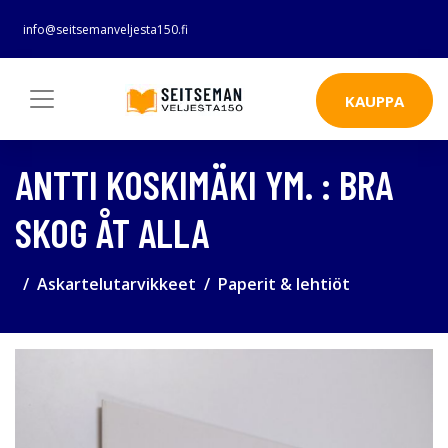
info@seitsemanveljesta150.fi
KAUPPA
ANTTI KOSKIMÄKI YM. : BRA
SKOG ÅT ALLA
Askartelutarvikkeet
Paperit & lehtiöt