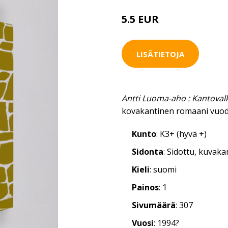
5.5 EUR
LISÄTIETOJA
Antti Luoma-aho : Kantoval
kovakantinen romaani vuod
Kunto
: K3+ (hyvä +)
Sidonta
: Sidottu, kuvak
Kieli
: suomi
Painos
: 1
Sivumäärä
: 307
Vuosi
: 1994?