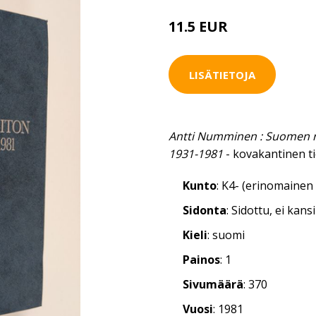
11.5 EUR
LISÄTIETOJA
Antti Numminen : Suomen re
1931-1981
- kovakantinen ti
Kunto
: K4- (erinomainen 
Sidonta
: Sidottu, ei kan
Kieli
: suomi
Painos
: 1
Sivumäärä
: 370
Vuosi
: 1981