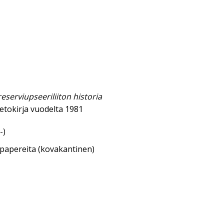
serviupseeriliiton historia
etokirja vuodelta 1981
-)
sipapereita (kovakantinen)