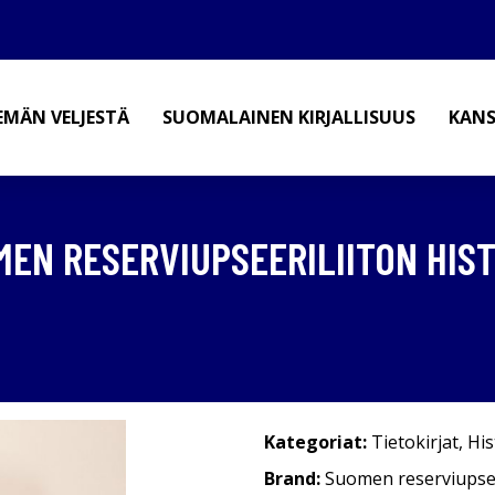
EMÄN VELJESTÄ
SUOMALAINEN KIRJALLISUUS
KANS
EN RESERVIUPSEERILIITON HISTO
Kategoriat:
Tietokirjat
,
His
Brand:
Suomen reserviupsee