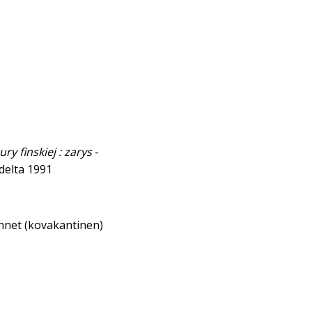
ury finskiej : zarys
-
delta 1991
annet (kovakantinen)