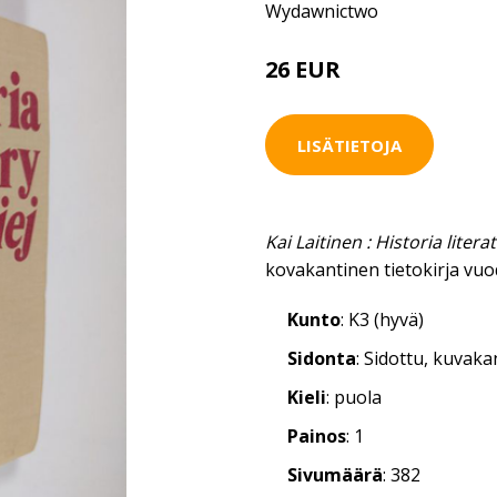
Wydawnictwo
26 EUR
29 EUR
LISÄTIETOJA
Kai Laitinen : Historia literat
kovakantinen tietokirja vuo
Kunto
: K3 (hyvä)
Sidonta
: Sidottu, kuvak
Kieli
: puola
Painos
: 1
Sivumäärä
: 382