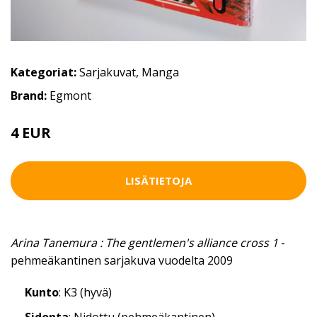
Kategoriat:
Sarjakuvat
,
Manga
Brand:
Egmont
4 EUR
4.5 EUR
LISÄTIETOJA
Arina Tanemura : The gentlemen's alliance cross 1
-
pehmeäkantinen sarjakuva vuodelta 2009
Kunto
: K3 (hyvä)
Sidonta
: Nidottu (pehmeäkantinen)