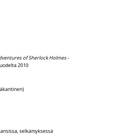
dventures of Sherlock Holmes
-
uodelta 2010
eäkantinen)
kansissa, selkämyksessä