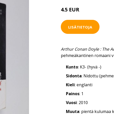
4.5 EUR
LISÄTIETOJA
Arthur Conan Doyle : The A
pehmeäkantinen romaani v
Kunto
: K3- (hyvä -)
Sidonta
: Nidottu (pehm
Kieli
: englanti
Painos
: 1
Vuosi
: 2010
Muuta
: pientä kulumaa 