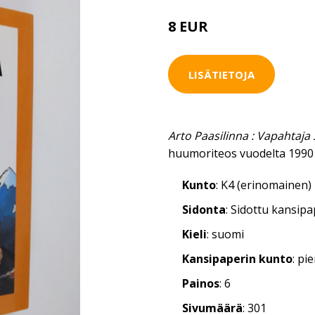
8 EUR
LISÄTIETOJA
Arto Paasilinna : Vapahtaj
huumoriteos vuodelta 1990
Kunto
: K4 (erinomainen)
Sidonta
: Sidottu kansip
Kieli
: suomi
Kansipaperin kunto
: pi
Painos
: 6
Sivumäärä
: 301