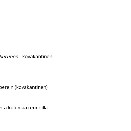
a Surunen
- kovakantinen
aperein (kovakantinen)
entä kulumaa reunoilla