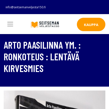
info@seitsemanveljesta150.fi
KAUPPA
ARTO PAASILINNA YM. :
RONKOTEUS : LENTÄVÄ
KIRVESMIES