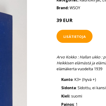
Kategoriat:
Kaunokirjat
,
E
Brand:
WSOY
39 EUR
LISÄTIETOJA
Arvo Kokko : Hallan ukko : pii
Heikkisen elämästä ja eläm
elämäkerta vuodelta 1939
Kunto
: K3+ (hyvä +)
Sidonta
: Sidottu, ei kan
Kieli
: suomi
Painos
: 1