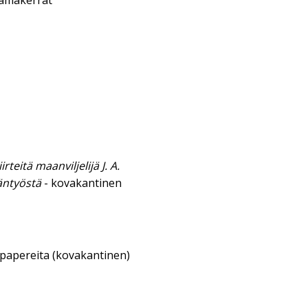
lämäkerrat
rteitä maanviljelijä J. A.
äntyöstä
- kovakantinen
sipapereita (kovakantinen)