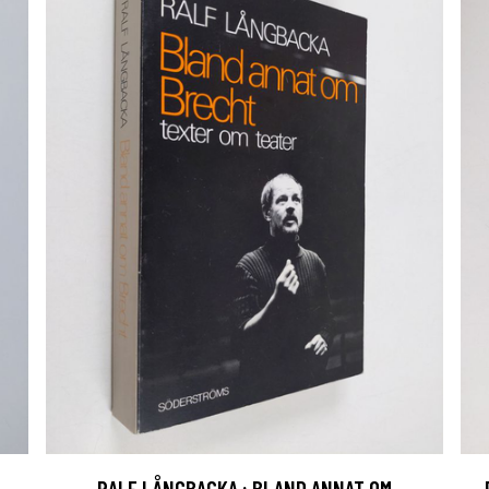
RALF LÅNGBACKA : BLAND ANNAT OM