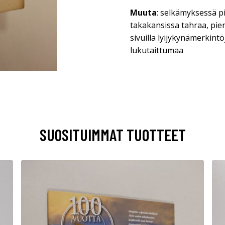
Muuta
: selkämyksessä pi
takakansissa tahraa, pie
sivuilla lyijykynämerkint
lukutaittumaa
SUOSITUIMMAT TUOTTEET