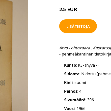
2.5 EUR
3.5 EUR
LISÄTIETOJA
Arvo Lehtovaara : Kasvatusp
- pehmeäkantinen tietokirj
Kunto
: K3- (hyvä -)
Sidonta
: Nidottu (pehm
Kieli
: suomi
Painos
: 4
Sivumäärä
: 396
Vuosi
: 1966