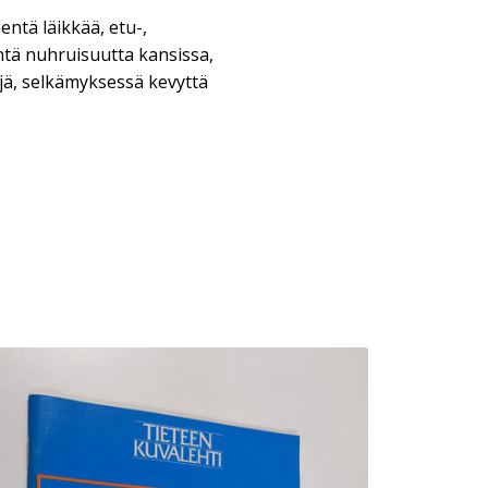
entä läikkää, etu-,
ntä nuhruisuutta kansissa,
öjä, selkämyksessä kevyttä