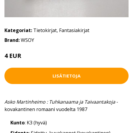
Kategoriat:
Tietokirjat
,
Fantasiakirjat
Brand:
WSOY
4 EUR
LISÄTIETOJA
Asko Martinheimo : Tuhkanaama ja Taivaantakoja
-
kovakantinen romaani vuodelta 1987
Kunto
: K3 (hyvä)
Sidonta
: Sidottu, kuvakannet (kovakantinen)