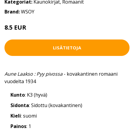
Kategoriat:
Kaunokirjat
,
Romaanit
Brand:
WSOY
8.5 EUR
LISÄTIETOJA
Aune Laakso : Pyy pivossa
- kovakantinen romaani
vuodelta 1934
Kunto
: K3 (hyvä)
Sidonta
: Sidottu (kovakantinen)
Kieli
: suomi
Painos
: 1