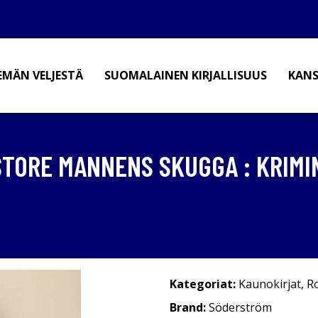
EMÄN VELJESTÄ
SUOMALAINEN KIRJALLISUUS
KANS
STORE MANNENS SKUGGA : KRIM
Kategoriat:
Kaunokirjat
,
R
Brand:
Söderström