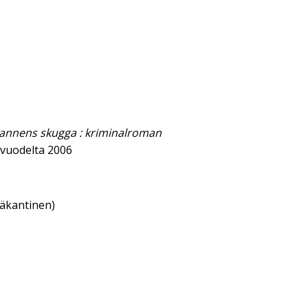
mannens skugga : kriminalroman
vuodelta 2006
eäkantinen)