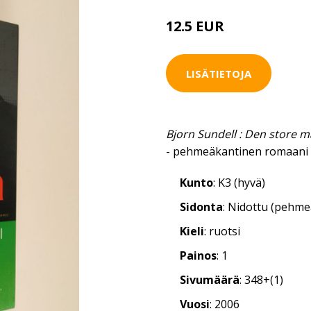
12.5 EUR
LISÄTIETOJA
Bjorn Sundell : Den store 
- pehmeäkantinen romaani 
Kunto
: K3 (hyvä)
Sidonta
: Nidottu (pehm
Kieli
: ruotsi
Painos
: 1
Sivumäärä
: 348+(1)
Vuosi
: 2006