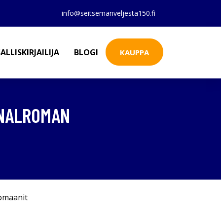
info@seitsemanveljesta150.fi
ALLISKIRJAILIJA
BLOGI
KAUPPA
INALROMAN
omaanit