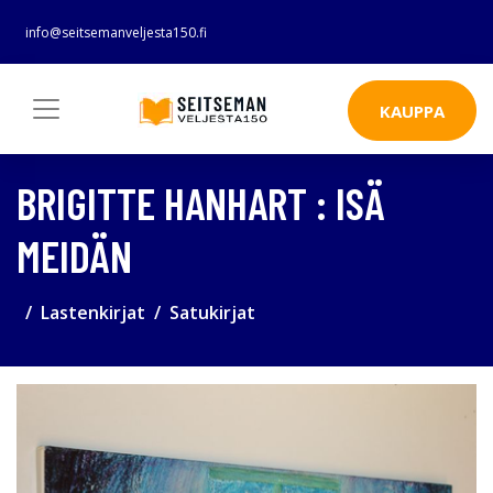
info@seitsemanveljesta150.fi
KAUPPA
BRIGITTE HANHART : ISÄ
MEIDÄN
Lastenkirjat
Satukirjat