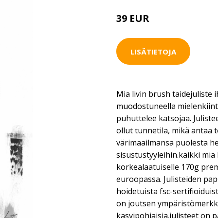
39 EUR
LISÄTIETOJA
Mia livin brush taidejuliste 
muodostuneella mielenkiintoi
puhuttelee katsojaa. Juliste
ollut tunnetila, mikä antaa 
värimaailmansa puolesta hel
sisustustyyleihin.kaikki mia 
korkealaatuiselle 170g pre
euroopassa. Julisteiden pape
hoidetuista fsc-sertifioidui
on joutsen ympäristömerkki
kasvipohjaisia.julisteet on 