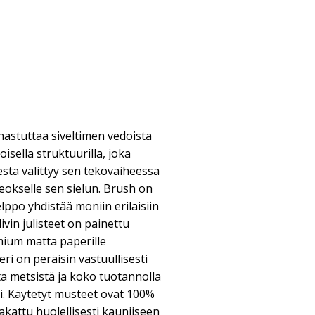
ihastuttaa siveltimen vedoista
sella struktuurilla, joka
esta välittyy sen tekovaiheessa
teokselle sen sielun. Brush on
ppo yhdistää moniin erilaisiin
livin julisteet on painettu
mium matta paperille
ri on peräisin vastuullisesti
sta metsistä ja koko tuotannolla
. Käytetyt musteet ovat 100%
pakattu huolellisesti kauniiseen